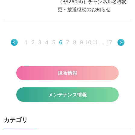
（BS260ch）チャンネル名称変
更・放送継続のお知らせ
1
2
3
4
5
6
7
8
9
10
11
…
17
障害情報
メンテナンス情報
カテゴリ