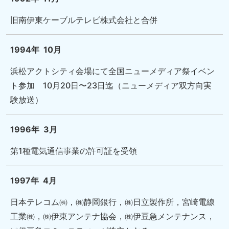
旧南伊東ケーブルテレビ株式会社と合併
1994年
10月
浜松アクトシティ会場にて全国ニューメディア祭イベン
ト参加 10月20日〜23日迄（ニューメディア双方向実
験放送）
1996年
3月
第1種電気通信事業の許可証を受領
1997年
4月
日本テレコム㈱，㈱静岡銀行，㈱日立製作所，宮崎電線
工業㈱，㈱伊東アンテナ協会，㈱伊豆急メンテナンス，