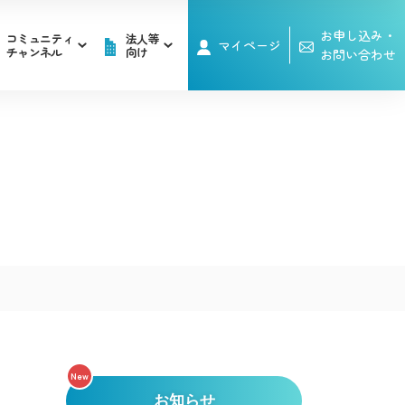
お申し込み・
コミュニティ
法人等
マイページ
チャンネル
向け
お問い合わせ
メンテナンス情報
メンテナンス情報
ビ
電話
レビ
ケーブルプラス電話
ビ
電話
レビ
ケーブルプラス電話
IKC映像ライブラリー
その他サービス
トバリュー/
IKC映像ライブラリー
その他サービス
伊豆半島道路情報
トバリュー/
セット割」
伊豆半島道路情報
セット割」
ネット「ocean」をご利用の方はこちら
ネット「ocean」をご利用の方はこちら
New
お知らせ