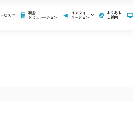
料金
インフォ
よくある
ービス
シミュレーション
メーション
ご質問
お知らせ
障害情報
ス一覧
お知らせ
障害情報
ス一覧
インターネット
テレ
IKC光インターネット
IKC光テ
インターネット
テレ
IKC光インターネット
IKC光テ
るかチャンネル番組紹介
アナウンサー紹介
ての
広告のご出稿について
コンテンツ制作のご案内
ま
auスマー
るかチャンネル番組紹介
アナウンサー紹介
ての
広告のご出稿について
コンテンツ制作のご案内
IKC LIFE サービス
UQ mobile
ま
auスマー
「自宅
IKC LIFE サービス
UQ mobile
作番組ダビングについて
「自宅
リア
作番組ダビングについて
テレビ「forest」、インター
リア
テレビ「forest」、インター