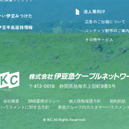
法人等向け
いい伊豆みつけた
広告のご出稿について
伊豆半島道路情報
コンテンツ制作のご案
その他サービス
〒413-0018
静岡県熱海市上宿町9番5号
会社概要
SNS運用ポリシー
個人情報保護方針
契約約款
マーハラスメントに対する方針
東急グループのカスタマーハラスメン
© IKC
All Rights Reserved.