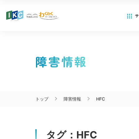
サ
SERVICE
COMMUNITY
FOR
INFORMATION
SERVICE
COMMUNITY
FOR
INFORMATION
サービ
CHANNERL
CORPORATE
サービス
インフォメーション
障害情報
サービ
CHANNERL
CORPORATE
サービス
インフォメーション
コミュニティチャンネル
法人・行政・団体向け
コミュニティチャンネル
法人・行政・団体向け
い
はじめ
お客さ
い
はじめ
お客さ
トップ
障害情報
HFC
自社制
IKC サービス対応エ
自社制
IKC サービス対応エ
タグ：HFC