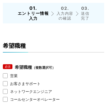
01.
02.
03.
エントリー
情報
入力
内容
送信
の
確認
完了
入力
希望職種
必須
希望職種
（複数選択可）
営業
お客さまサポート
ネットワークエンジニア
コールセンターオペレーター