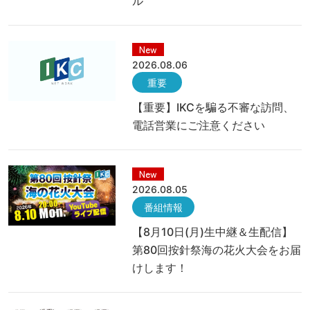
ル
New
2026.08.06
重要
【重要】IKCを騙る不審な訪問、
電話営業にご注意ください
New
2026.08.05
番組情報
【8月10日(月)生中継＆生配信】
第80回按針祭海の花火大会をお届
けします！