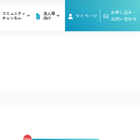
お申し込み・
コミュニティ
法人等
マイページ
チャンネル
向け
お問い合わせ
メンテナンス情報
メンテナンス情報
ビ
電話
レビ
ケーブルプラス電話
ビ
電話
レビ
ケーブルプラス電話
IKC映像ライブラリー
その他サービス
トバリュー/
IKC映像ライブラリー
その他サービス
伊豆半島道路情報
トバリュー/
セット割」
伊豆半島道路情報
セット割」
ネット「ocean」をご利用の方はこちら
ネット「ocean」をご利用の方はこちら
New