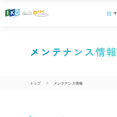
サ
SERVICE
COMMUNITY
FOR
INFORMATION
SERVICE
COMMUNITY
FOR
INFORMATION
サービ
CHANNERL
CORPORATE
サービス
インフォメーション
メンテナンス情
サービ
CHANNERL
CORPORATE
サービス
インフォメーション
コミュニティチャンネル
法人・行政・団体向け
コミュニティチャンネル
法人・行政・団体向け
い
はじめ
お客さ
い
はじめ
お客さ
トップ
メンテナンス情報
自社制
IKC サービス対応エ
自社制
IKC サービス対応エ