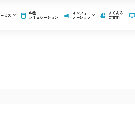
料金
インフォ
よくある
ービス
シミュレーション
メーション
ご質問
お知らせ
障害情報
ス一覧
報
お知らせ
障害情報
ス一覧
インターネット
テレ
IKC光インターネット
IKC光テ
インターネット
テレ
IKC光インターネット
IKC光テ
るかチャンネル番組紹介
アナウンサー紹介
ての
広告のご出稿について
コンテンツ制作のご案内
ま
auスマー
るかチャンネル番組紹介
アナウンサー紹介
ての
広告のご出稿について
コンテンツ制作のご案内
IKC LIFE サービス
UQ mobile
ま
auスマー
「自宅
IKC LIFE サービス
UQ mobile
作番組ダビングについて
「自宅
リア
作番組ダビングについて
テレビ「forest」、インター
リア
テレビ「forest」、インター