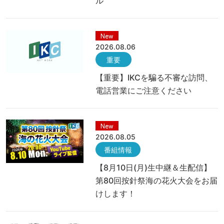
ル
New
2026.08.06
重要
【重要】IKCを騙る不審な訪問、
電話営業にご注意ください
New
2026.08.05
番組情報
【8月10日(月)生中継＆生配信】
第80回按針祭海の花火大会をお届
けします！